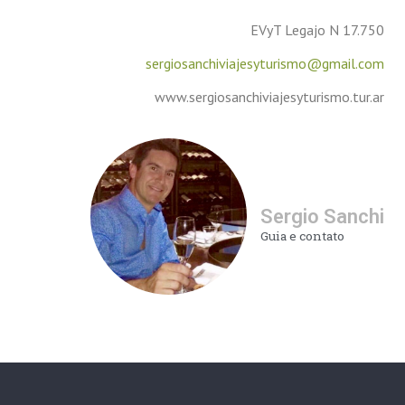
EVyT Legajo N 17.750
sergiosanchiviajesyturismo@gmail.com
www.sergiosanchiviajesyturismo.tur.ar
Sergio Sanchi
Guia e contato