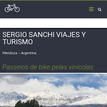
SERGIO SANCHI VIAJES Y
TURISMO
Mendoza – Argentina
Passeios de bike pelas vinícolas
Bem-vindos a Mendoza
Terra do Malbec